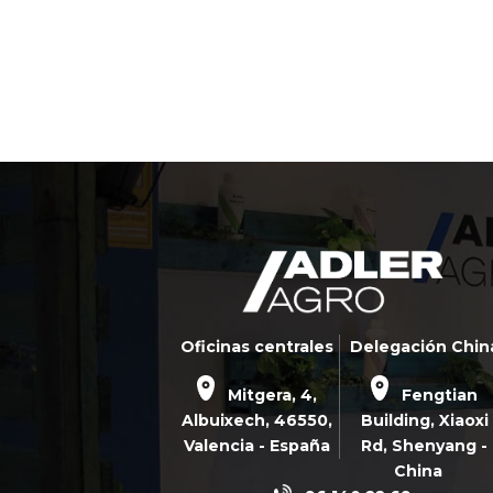
Oficinas centrales
Delegación Chin
Mitgera, 4,
Fengtian
Albuixech,
46550
,
Building, Xiaoxi
Valencia - España
Rd,
Shenyang -
China