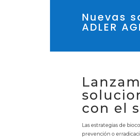
Nuevas so
ADLER A
Lanzamo
solucio
con el 
Las estrategias de bioc
prevención o erradicac