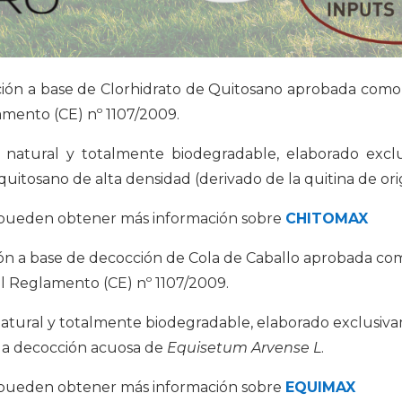
ión a base de Clorhidrato de Quitosano aprobada como 
amento (CE) nº 1107/2009.
natural y totalmente biodegradable, elaborado exclu
quitosano de alta densidad (derivado de la quitina de or
e pueden obtener más información sobre
CHITOMAX
ón a base de decocción de Cola de Caballo aprobada com
el Reglamento (CE) nº 1107/2009.
tural y totalmente biodegradable, elaborado exclusiva
 la decocción acuosa de
Equisetum Arvense L
.
e pueden obtener más información sobre
EQUIMAX