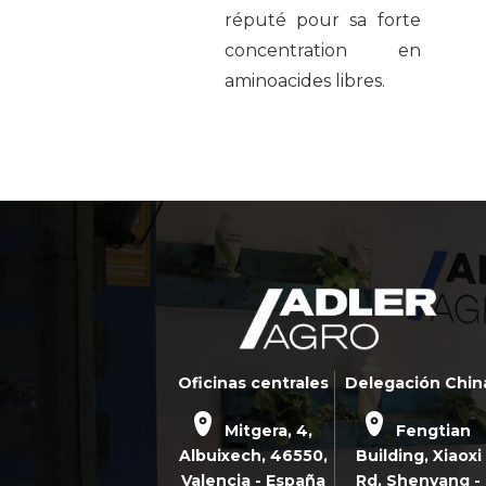
réputé pour sa forte
concentration en
aminoacides libres.
Oficinas centrales
Delegación Chin
Mitgera, 4,
Fengtian
Albuixech,
46550
,
Building, Xiaoxi
Valencia - España
Rd,
Shenyang -