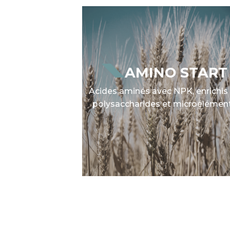
AMINO START
Acides aminés avec NPK, enrichis
polysaccharides et microélémen