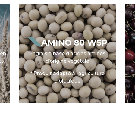
AMINO 80 WSP
 en
Engrais à base d’acides aminés
ts
d’origine végétale
* Produit adapté à l’agriculture
biologique