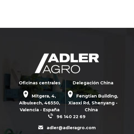
Oficinas centrales
Delegación China
Mitgera, 4,
Fengtian Building,
Albuixech,
46550
,
Xiaoxi Rd,
Shenyang -
Valencia - España
China
96 140 22 69
adler@adleragro.com