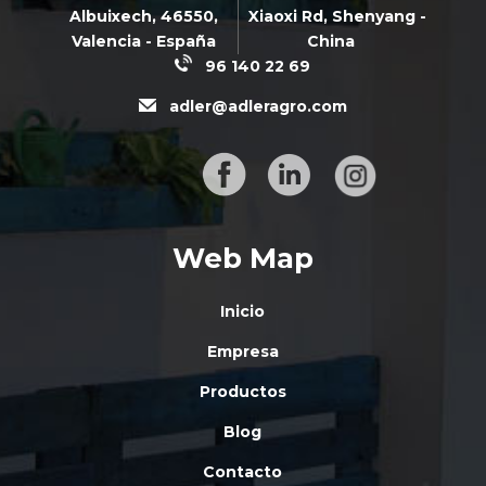
Albuixech,
46550
,
Xiaoxi Rd,
Shenyang -
Valencia - España
China
96 140 22 69
adler@adleragro.com
Web Map
Inicio
Empresa
Productos
Blog
Contacto