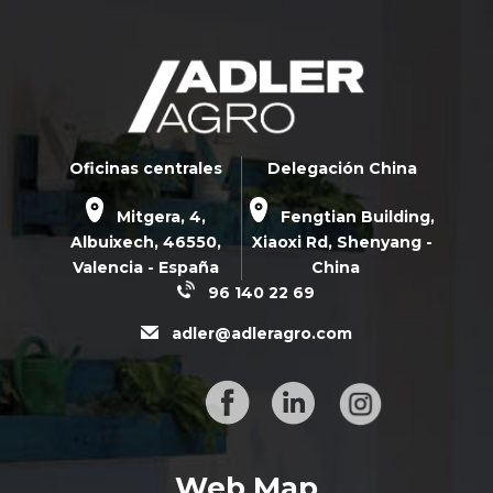
Oficinas centrales
Delegación China
Mitgera, 4,
Fengtian Building,
Albuixech,
46550
,
Xiaoxi Rd,
Shenyang -
Valencia - España
China
96 140 22 69
adler@adleragro.com
Web Map