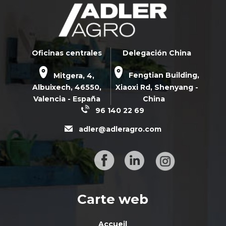
Oficinas centrales
Delegación China
Mitgera, 4,
Fengtian Building,
Albuixech,
46550
,
Xiaoxi Rd,
Shenyang -
Valencia - España
China
96 140 22 69
adler@adleragro.com
Carte web
Accueil