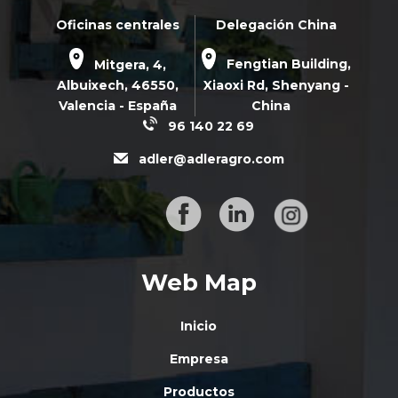
Oficinas centrales
Delegación China
Mitgera, 4,
Fengtian Building,
Albuixech,
46550
,
Xiaoxi Rd,
Shenyang -
Valencia - España
China
96 140 22 69
adler@adleragro.com
Web Map
Inicio
Empresa
Productos