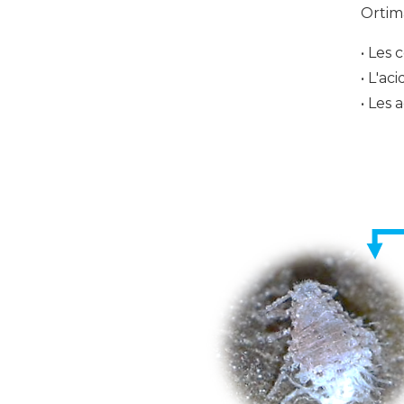
Ortima
• Les
• L'ac
• Les 