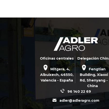
Oficinas centrales
Delegación Chin
Mitgera, 4,
Fengtian
Albuixech,
46550
,
Building, Xiaoxi
Valencia - España
Rd,
Shenyang -
China
96 140 22 69
adler@adleragro.com