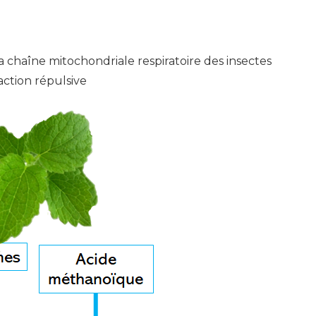
a chaîne mitochondriale respiratoire des insectes
action répulsive