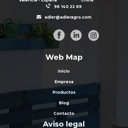
Valencia - España
China
96 140 22 69
adler@adleragro.com
Web Map
Inicio
Empresa
Productos
Blog
Contacto
Aviso legal