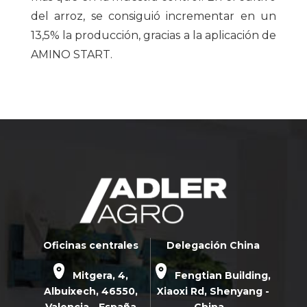
del arroz, se consiguió incrementar en un
13,5% la producción, gracias a la aplicación de
AMINO START.
Oficinas centrales
Delegación China
Mitgera, 4,
Fengtian Building,
Albuixech,
46550
,
Xiaoxi Rd,
Shenyang -