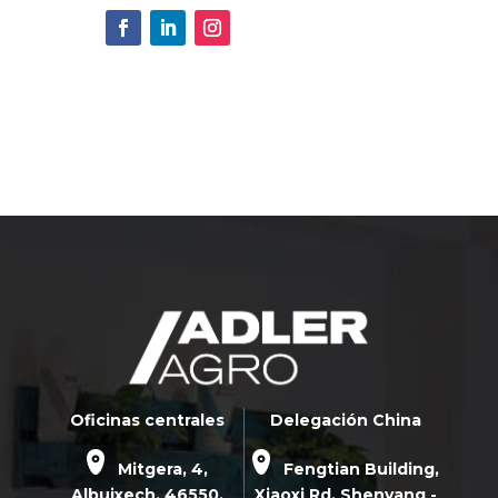
Oficinas centrales
Delegación China
Mitgera, 4,
Fengtian Building,
Albuixech,
46550
,
Xiaoxi Rd,
Shenyang -