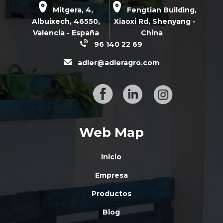
Mitgera, 4,
Fengtian Building,
Albuixech,
46550
,
Xiaoxi Rd,
Shenyang -
Valencia - España
China
96 140 22 69
adler@adleragro.com
Web Map
Inicio
Empresa
Productos
Blog