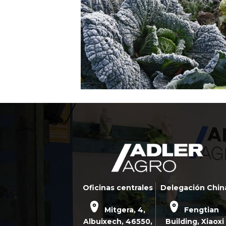
Oficinas centrales
Delegación Chin
Mitgera, 4,
Fengtian
Albuixech,
46550
,
Building, Xiaoxi