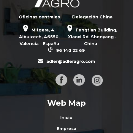
Oficinas centrales
Delegación China
Mitgera, 4,
Fengtian Building,
Albuixech,
46550
,
Xiaoxi Rd,
Shenyang -
Valencia - España
China
96 140 22 69
adler@adleragro.com
Web Map
Inicio
Empresa