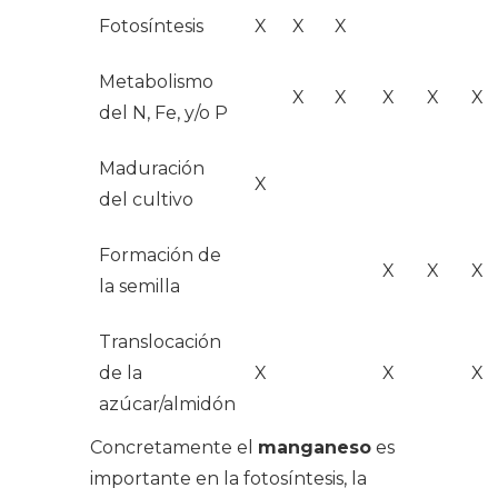
Fotosíntesis
X
X
X
Metabolismo
X
X
X
X
X
del N, Fe, y/o P
Maduración
X
del cultivo
Formación de
X
X
X
la semilla
Translocación
de la
X
X
X
azúcar/almidón
Concretamente el
manganeso
es
importante en la fotosíntesis, la