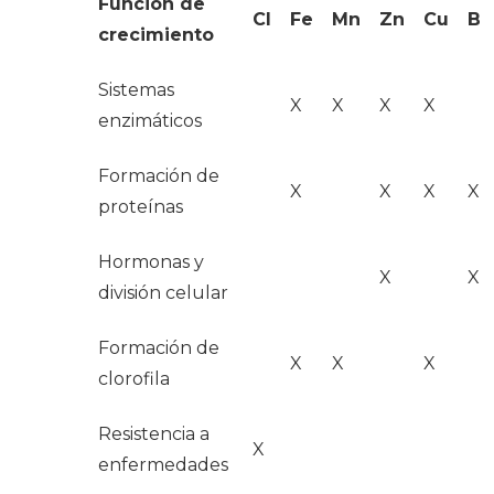
Función de
Cl
Fe
Mn
Zn
Cu
B
crecimiento
Sistemas
X
X
X
X
enzimáticos
Formación de
X
X
X
X
proteínas
Hormonas y
X
X
división celular
Formación de
X
X
X
clorofila
Resistencia a
X
enfermedades