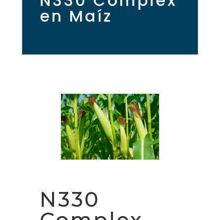
N330 Complex
en Maíz
N330
Complex