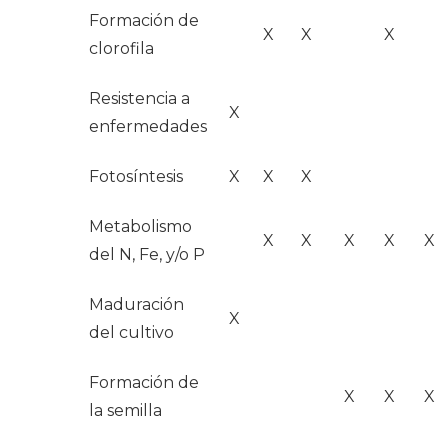
Formación de
X
X
X
clorofila
Resistencia a
X
enfermedades
Fotosíntesis
X
X
X
Metabolismo
X
X
X
X
X
del N, Fe, y/o P
Maduración
X
del cultivo
Formación de
X
X
X
la semilla