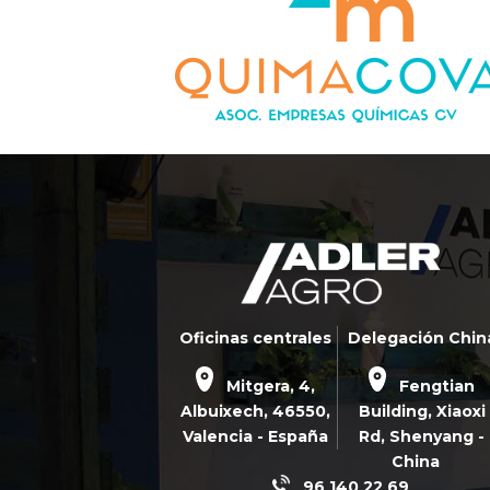
Oficinas centrales
Delegación Chin
Mitgera, 4,
Fengtian
Albuixech,
46550
,
Building, Xiaoxi
Valencia - España
Rd,
Shenyang -
China
96 140 22 69