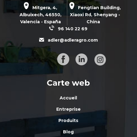
Mitgera, 4,
Fengtian Building,
Albuixech,
46550
,
Xiaoxi Rd,
Shenyang -
Valencia - España
China
96 140 22 69
adler@adleragro.com
Carte web
Accueil
Entreprise
Produits
Blog